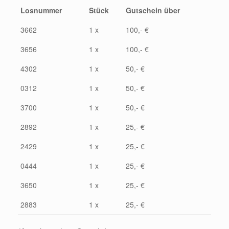
Losnummer
Stück
Gutschein über
3662
1 x
100,- €
3656
1 x
100,- €
4302
1 x
50,- €
0312
1 x
50,- €
3700
1 x
50,- €
2892
1 x
25,- €
2429
1 x
25,- €
0444
1 x
25,- €
3650
1 x
25,- €
2883
1 x
25,- €