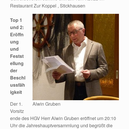
Restaurant Zur Koppel , Stickhausen
Top 1
und 2:
Eröffn
ung
und
Festst
ellung
der
Beschl
ussfäh
igkeit
Der 1.
Alwin Gruben
Vorsitz
ende des HGV Herr Alwin Gruben eröffnet um 20:10
Uhr die Jahreshauptversammlung und begrüßt die