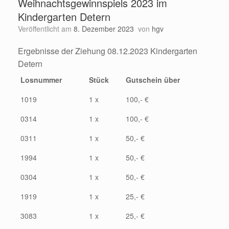
Weihnachtsgewinnspiels 2023 im
Kindergarten Detern
Veröffentlicht am
8. Dezember 2023
von
hgv
Ergebnisse der Ziehung 08.12.2023 Kindergarten
Detern
Losnummer
Stück
Gutschein über
1019
1 x
100,- €
0314
1 x
100,- €
0311
1 x
50,- €
1994
1 x
50,- €
0304
1 x
50,- €
1919
1 x
25,- €
3083
1 x
25,- €