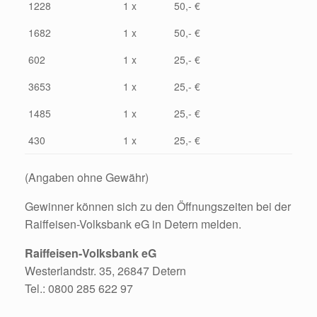
1228
1 x
50,- €
1682
1 x
50,- €
602
1 x
25,- €
3653
1 x
25,- €
1485
1 x
25,- €
430
1 x
25,- €
(Angaben ohne Gewähr)
Gewinner können sich zu den Öffnungszeiten bei der
Raiffeisen-Volksbank eG in Detern melden.
Raiffeisen-Volksbank eG
Westerlandstr. 35, 26847 Detern
Tel.: 0800 285 622 97