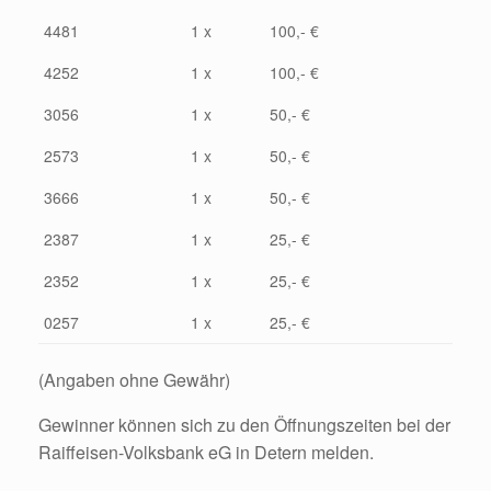
4481
1 x
100,- €
4252
1 x
100,- €
3056
1 x
50,- €
2573
1 x
50,- €
3666
1 x
50,- €
2387
1 x
25,- €
2352
1 x
25,- €
0257
1 x
25,- €
(Angaben ohne Gewähr)
Gewinner können sich zu den Öffnungszeiten bei der
Raiffeisen-Volksbank eG in Detern melden.