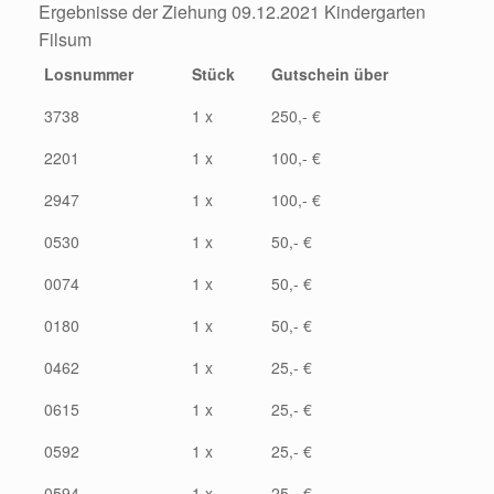
Ergebnisse der Ziehung 09.12.2021 Kindergarten
Filsum
Losnummer
Stück
Gutschein über
3738
1 x
250,- €
2201
1 x
100,- €
2947
1 x
100,- €
0530
1 x
50,- €
0074
1 x
50,- €
0180
1 x
50,- €
0462
1 x
25,- €
0615
1 x
25,- €
0592
1 x
25,- €
0594
1 x
25,- €