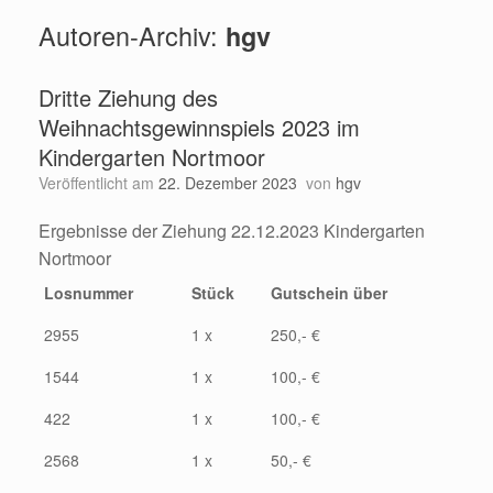
Autoren-Archiv:
hgv
Dritte Ziehung des
Weihnachtsgewinnspiels 2023 im
Kindergarten Nortmoor
Veröffentlicht am
22. Dezember 2023
von
hgv
Ergebnisse der Ziehung 22.12.2023 Kindergarten
Nortmoor
Losnummer
Stück
Gutschein über
2955
1 x
250,- €
1544
1 x
100,- €
422
1 x
100,- €
2568
1 x
50,- €