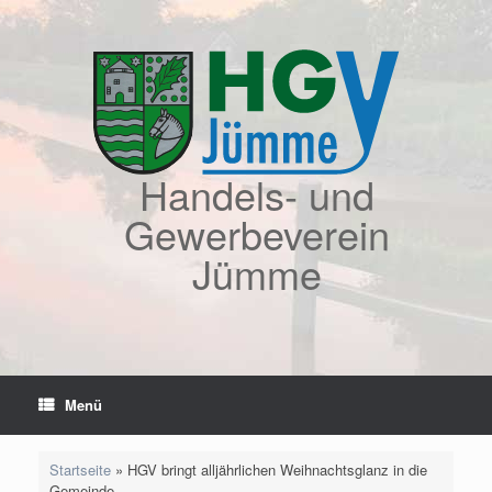
Zum
Inhalt
springen
Handels- und
Gewerbeverein
Jümme
Menü
Startseite
»
HGV bringt alljährlichen Weihnachtsglanz in die
Gemeinde